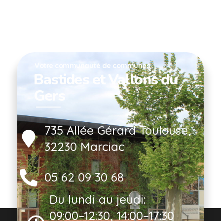
Votre communauté de communes
Bastides et Vallons du
Gers
735 Allée Gérard Toulouse,
32230 Marciac
05 62 09 30 68
Du lundi au jeudi:
09:00–12:30, 14:00–17:30