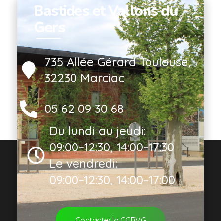
Bastides et Vallons du
Gers
735 Allée Gérard Toulouse,
32230 Marciac
05 62 09 30 68
Du lundi au jeudi:
09:00–12:30, 14:00–17:30
Le vendredi:
09:00–12:30, 14:00–17:00
Contacter la CCBVG