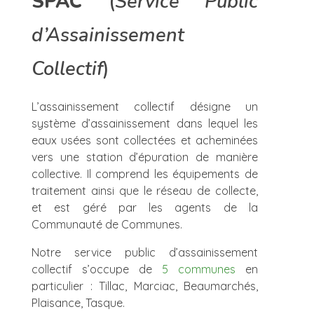
SPAC
(
Service Public
Développement
Plan local d’urbanisme intercommunal : le dossier
complet
Gestion des déchets
d’Assainissement
Commission Enfance-Jeunesse / Affaires
scolaires
Enquête publique du PLUi Bastides et Vallons du
Gers
Collectif
)
Commission Culture-Tourisme-Sport
Rapport d’enquête publique du PLUi Bastides et
Vallons du Gers
Commission Environnement-Assainissement
L’assainissement collectif désigne un
système d’assainissement dans lequel les
Charte de l’utilisateur du registre dématérialisé de
Commission Intercommunale d’Accessibilité
l’enquête publique
eaux usées sont collectées et acheminées
vers une station d’épuration de manière
Commission Ressources Humaines
collective. Il comprend les équipements de
traitement ainsi que le réseau de collecte,
Commission Travaux
et est géré par les agents de la
Communauté de Communes.
Commission Urbanisme / Aménagement /
Numérique
Notre service public d’assainissement
collectif s’occupe de
5 communes
en
particulier : Tillac, Marciac, Beaumarchés,
Plaisance, Tasque.