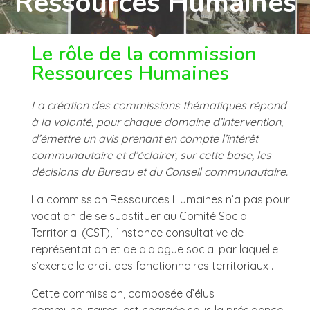
Ressources Humaines
Développement
Plan local d’urbanisme intercommunal : le dossier
complet
Gestion des déchets
Commission Enfance-Jeunesse / Affaires
scolaires
Enquête publique du PLUi Bastides et Vallons du
Le rôle de la commission
Gers
Ressources Humaines
Commission Culture-Tourisme-Sport
Rapport d’enquête publique du PLUi Bastides et
Vallons du Gers
Commission Environnement-Assainissement
La création des commissions thématiques répond
à la volonté, pour chaque domaine d’intervention,
Charte de l’utilisateur du registre dématérialisé de
Commission Intercommunale d’Accessibilité
l’enquête publique
d’émettre un avis prenant en compte l’intérêt
communautaire et d’éclairer, sur cette base, les
Commission Ressources Humaines
décisions du Bureau et du Conseil communautaire.
Commission Travaux
La commission Ressources Humaines n’a pas pour
vocation de se substituer au Comité Social
Commission Urbanisme / Aménagement /
Territorial (CST), l’instance consultative de
Numérique
représentation et de dialogue social par laquelle
s’exerce le droit des fonctionnaires territoriaux .
Cette commission, composée d’élus
communautaires, est chargée sous la présidence