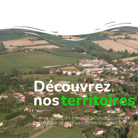
Découvrez
nos
territoires
Prenez quelques minutes pour découvrir la
communauté de communes Bastides & Vallon
Gers