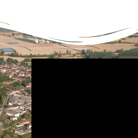
Lecteur
vidéo
s du