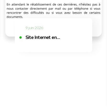
9 juin 2026
ommunales de Marciac et de Plaisance les 2 et 3 juill
Site Internet en…