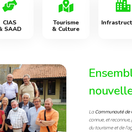
CIAS
Tourisme
Infrastruc
& SAAD
& Culture
Ensembl
nouvelle
La
Communauté de C
connue, et reconnue, 
du tourisme et de l’ag