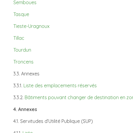
Semboues
Tasque
Tieste-Uragnoux
Tillac
Tourdun
Troncens
3.3. Annexes
3.3.1.
Liste des emplacements réservés
3.3.2.
Bâtiments pouvant changer de destination en zo
4. Annexes
4.1. Servitudes d’Utilité Publique (SUP)
4.1.1.
Liste