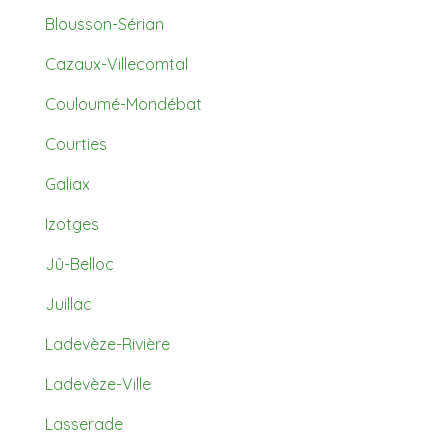
Blousson-Sérian
Cazaux-Villecomtal
Couloumé-Mondébat
Courties
Galiax
Izotges
Jû-Belloc
Juillac
Ladevèze-Rivière
Ladevèze-Ville
Lasserade