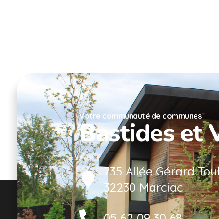
Votre communauté de communes
Bastides et 
735 Allée Gérard Tou
32230 Marciac
05 62 09 30 68