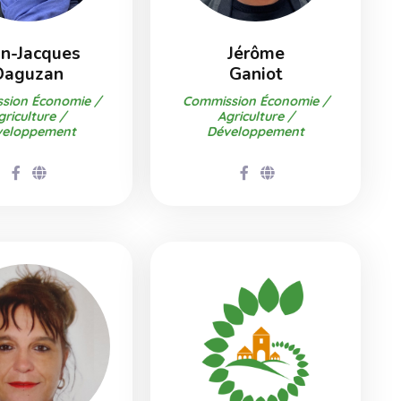
an-Jacques
Jérôme
Daguzan
Ganiot
sion Économie /
Commission Économie /
griculture /
Agriculture /
veloppement
Développement