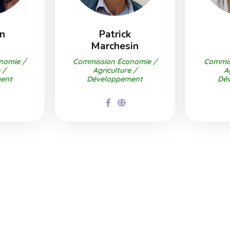
an
Patrick
Marchesin
nomie /
Commission Économie /
Commis
 /
Agriculture /
A
ent
Développement
Dé