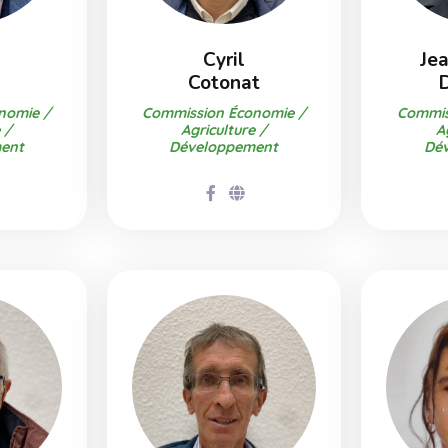
d
Cyril
Je
Cotonat
nomie /
Commission Économie /
Commis
 /
Agriculture /
A
ent
Développement
Dé