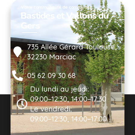
Votre communauté de communes
Bastides et Vallons du
Gers
735 Allée Gérard Toulouse,
32230 Marciac
05 62 09 30 68
Du lundi au jeudi:
09:00–12:30, 14:00–17:30
Le vendredi:
09:00–12:30, 14:00–17:00