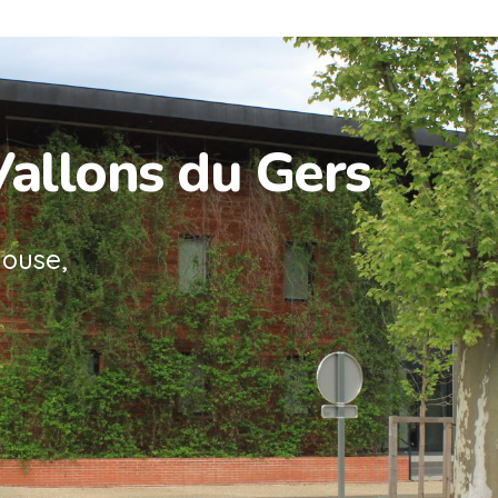
Vallons du Gers
louse,