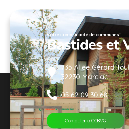
Votre communauté de communes
Bastides et 
735 Allée Gérard Tou
32230 Marciac
05 62 09 30 68
Contacter la CCBVG