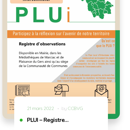
21 mars 2022
by
CCBVG
PLUI – Registre…