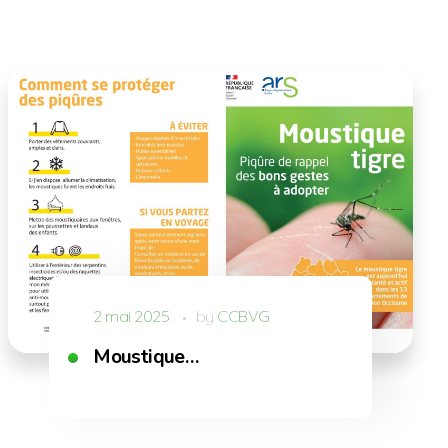
2 mai 2025
by
CCBVG
Moustique…
e Marciac : réunion publique le 13 février…