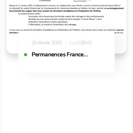
25 février 2025
by
CCBVG
Permanences France…