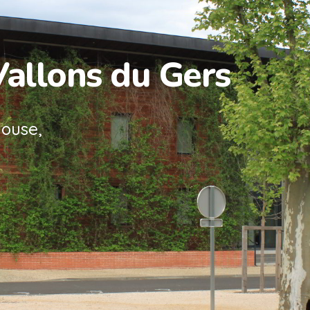
Vallons du Gers
louse,