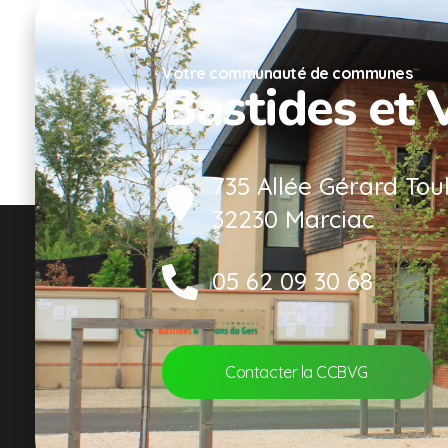
Votre communauté de communes
Bastides et 
735 Allée Gérard Tou
32230 Marciac
05 62 09 30 68
Contacter la CCBVG