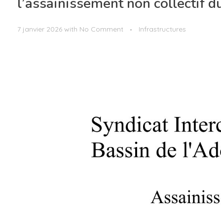
l’assainissement non collectif 
7 janvier 2026
with
No Comment
Infrastructures