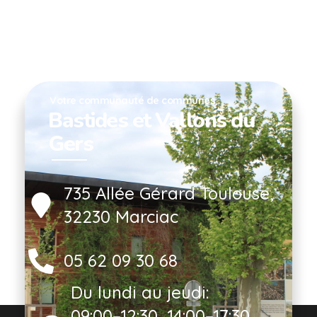
Votre communauté de communes
Bastides et Vallons du
Gers
735 Allée Gérard Toulouse,
32230 Marciac
05 62 09 30 68
Du lundi au jeudi:
09:00–12:30, 14:00–17:30