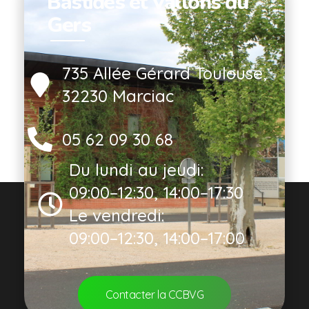
Bastides et Vallons du
Gers
735 Allée Gérard Toulouse,
32230 Marciac
05 62 09 30 68
Du lundi au jeudi:
09:00–12:30, 14:00–17:30
Le vendredi:
09:00–12:30, 14:00–17:00
Contacter la CCBVG