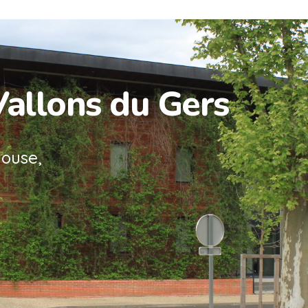
Vallons du Gers
louse,