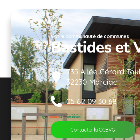
Votre communauté de communes
Bastides et 
735 Allée Gérard Tou
32230 Marciac
05 62 09 30 68
Contacter la CCBVG