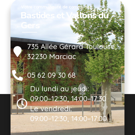
Votre communauté de communes
Bastides et Vallons du
Gers
735 Allée Gérard Toulouse,
32230 Marciac
05 62 09 30 68
Du lundi au jeudi:
09:00–12:30, 14:00–17:30
Le vendredi:
09:00–12:30, 14:00–17:00