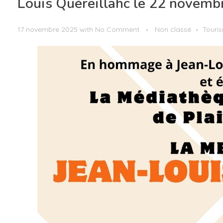
Louis Quéreillahc le 22 novemb
17 novembre 2025
with
No Comment
Non classé
Touri