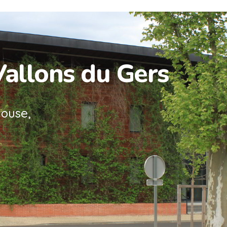
Vallons du Gers
louse,