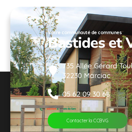
Votre communauté de communes
Bastides et 
735 Allée Gérard Tou
32230 Marciac
05 62 09 30 68
Contacter la CCBVG