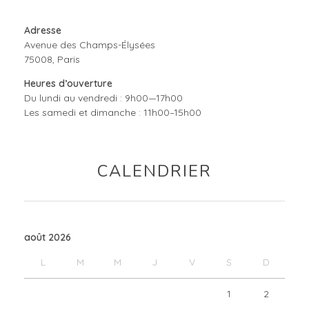
Adresse
Avenue des Champs-Élysées
75008, Paris
Heures d’ouverture
Du lundi au vendredi : 9h00—17h00
Les samedi et dimanche : 11h00–15h00
CALENDRIER
août 2026
L
M
M
J
V
S
D
1
2