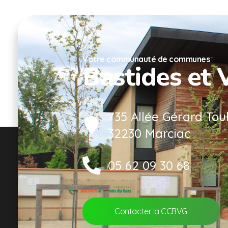
Votre communauté de communes
Bastides et 
735 Allée Gérard Tou
32230 Marciac
05 62 09 30 68
Contacter la CCBVG