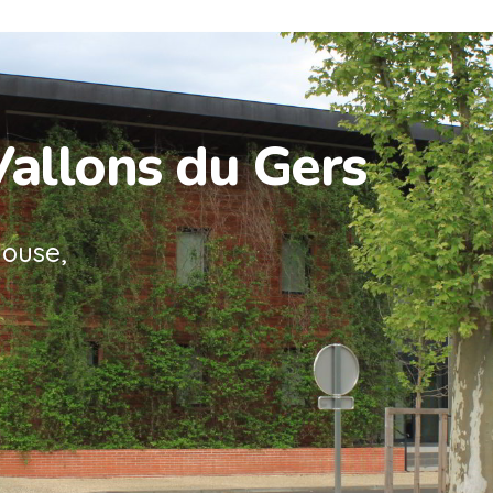
Vallons du Gers
louse,