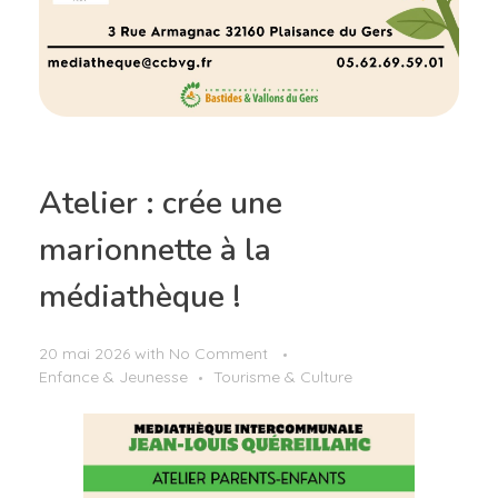
Atelier : crée une
marionnette à la
médiathèque !
20 mai 2026
with
No Comment
Enfance & Jeunesse
Tourisme & Culture